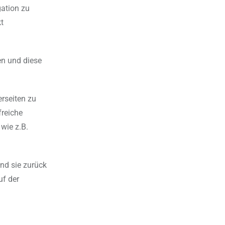
gation zu
kt
en und diese
erseiten zu
freiche
 wie z.B.
nd sie zurück
uf der