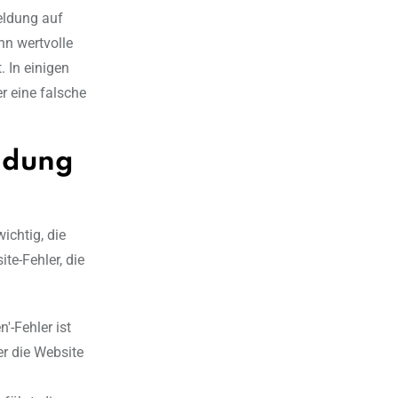
meldung auf
nn wertvolle
. In einigen
r eine falsche
eldung
ichtig, die
te-Fehler, die
'-Fehler ist
r die Website