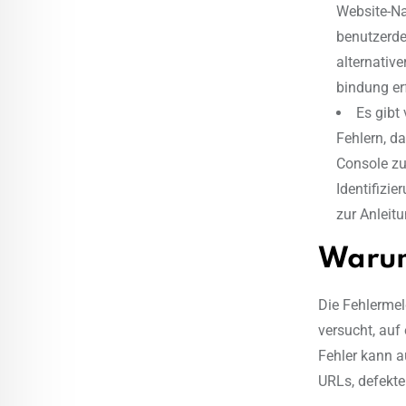
Website-Na
benutzerdef
alternativ
bindung er
Es gibt
Fehlern, da
Console zu
Identifizi
zur Anleit
Warum
Die Fehlermel
versucht, auf 
Fehler kann a
URLs, defekte