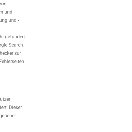
 von
nen und
rung und -
ht gefunden'
oogle Search
hecker zur
Fehlerseiten
utzer
ert. Dieser
egebener