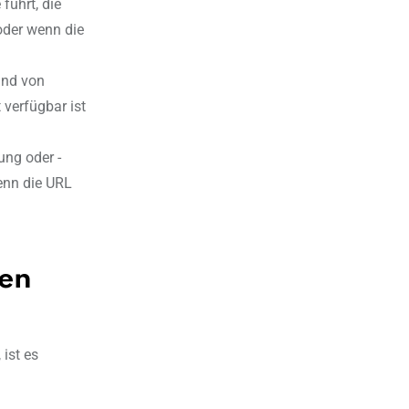
führt, die
 oder wenn die
und von
 verfügbar ist
ng oder -
enn die URL
.
den
 ist es