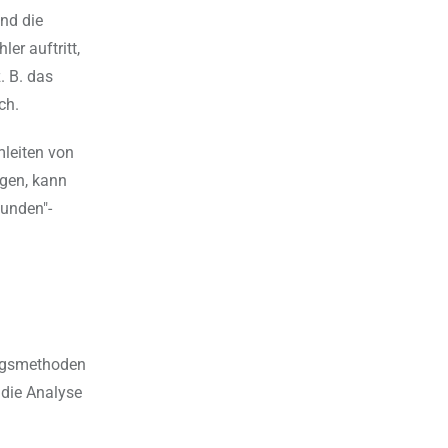
und die
er auftritt,
. B. das
ch.
leiten von
ngen, kann
funden"-
ungsmethoden
 die Analyse