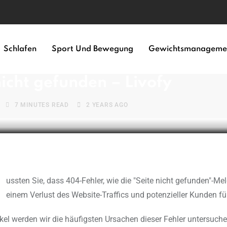
Schlafen
Sport Und Bewegung
Gewichtsmanageme
NAGEMENT
nicht gefunden – Livofy
7 MINUTES READ
2 YEARS AGO
einem Verlust des Website-Traffics und potenzieller Kunden f
ikel werden wir die häufigsten Ursachen dieser Fehler untersuch