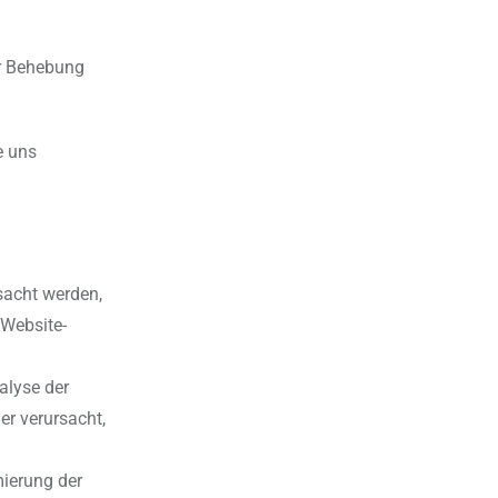
er Behebung
e uns
sacht werden,
 Website-
alyse der
er verursacht,
mierung der