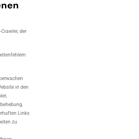
enen
Crawler, der
eitenfehlern
Überwachen
bsite in den
ler,
erbehebung.
erhaften Links
eiten zu