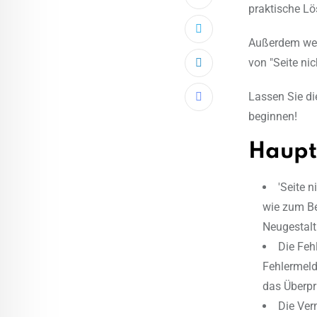
praktische Lö
Außerdem werd
von "Seite nic
LinkedIn
Lassen Sie di
Share
beginnen!
via
Email
Haupt
'Seite 
wie zum Be
Neugestalt
Die Feh
Fehlermeld
das Überpr
Die Ver