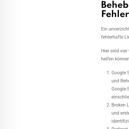
Beheb
Fehle
Ein unverzich
fehlerhafte L
Hier sind vie
helfen können
Google S
und Beh
Google-S
einschli
Broken L
und erst
identifi