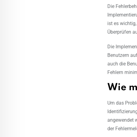
Die Fehlerbeh
Implementieru
ist es wichti
Überprüfen au
Die Implemen
Benutzern auf
auch die Benu
Fehlern minim
Wie m
Um das Proble
Identifizier
angewendet we
der Fehlerme