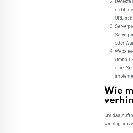
Defekte L
nicht me
URL geän
Serverpr
Serverpr
oder War
Website-
Umbau k
einer Se
implemen
Wie m
verhi
Um das Auftre
wichtig, prä