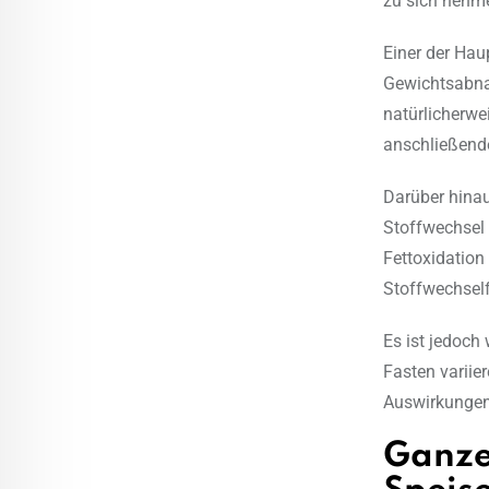
zu sich nehm
Einer der Haup
Gewichtsabna
natürlicherwe
anschließend
Darüber hinau
Stoffwechsel 
Fettoxidation
Stoffwechself
Es ist jedoch
Fasten variie
Auswirkungen
Ganze