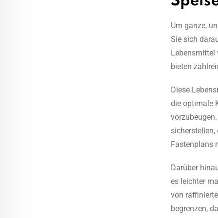
Speis
Um ganze, unv
Sie sich dara
Lebensmittel 
bieten zahlre
Diese Lebensm
die optimale 
vorzubeugen. 
sicherstellen
Fastenplans 
Darüber hinau
es leichter m
von raffiniert
begrenzen, da