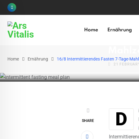
Skip
to
content
ERNÄHRUNG
Home
Ernährung
16/8 I
Mahlz
Home
Ernährung
16/8 Intermittierendes Fasten 7-Tage-Mahl
21 FEBRUAR
Die Integration des intermittierenden Fastens in einen gesunden
SHARE
Intermittiere