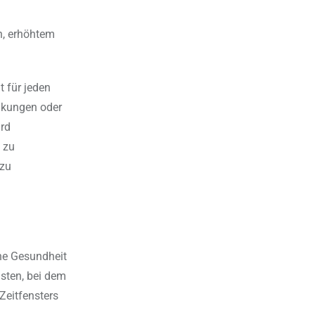
on, erhöhtem
t für jeden
nkungen oder
rd
 zu
 zu
ine Gesundheit
asten, bei dem
Zeitfensters