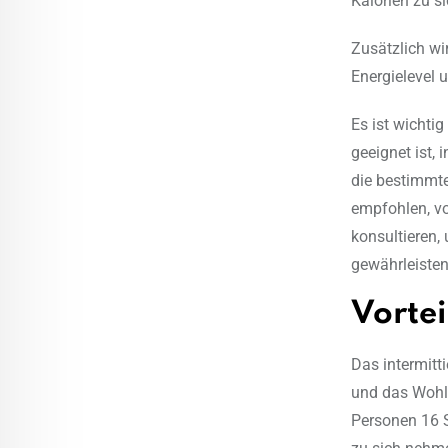
Kalorien zu 
Zusätzlich wi
Energielevel 
Es ist wichti
geeignet ist,
die bestimmt
empfohlen, vo
konsultieren,
gewährleisten
Vortei
Das intermitt
und das Wohlb
Personen 16 S