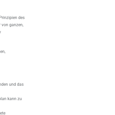
Prinzipien des
r von ganzen,
v
en,
unden und das
plan kann zu
tete