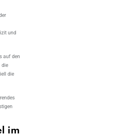
der
izit und
s auf den
 die
ell die
erendes
stigen
l im