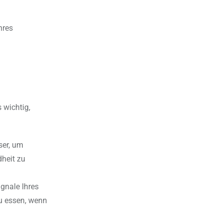
hres
 wichtig,
ser, um
heit zu
gnale Ihres
zu essen, wenn