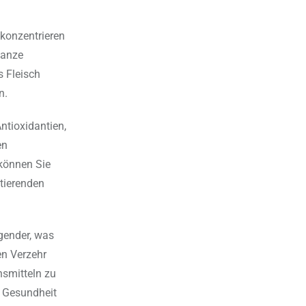
 konzentrieren
Ganze
s Fleisch
n.
ntioxidantien,
en
können Sie
ttierenden
igender, was
en Verzehr
nsmitteln zu
e Gesundheit