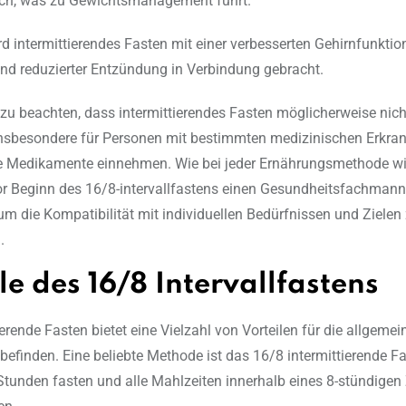
sich, was zu Gewichtsmanagement führt.
rd intermittierendes Fasten mit einer verbesserten Gehirnfunkti
und reduzierter Entzündung in Verbindung gebracht.
g zu beachten, dass intermittierendes Fasten möglicherweise nich
 insbesondere für Personen mit bestimmten medizinischen Erkra
e Medikamente einnehmen. Wie bei jeder Ernährungsmethode wi
r Beginn des 16/8-intervallfastens einen Gesundheitsfachmann
 um die Kompatibilität mit individuellen Bedürfnissen und Zielen
.
le des 16/8 Intervallfastens
ierende Fasten bietet eine Vielzahl von Vorteilen für die allgeme
efinden. Eine beliebte Methode ist das 16/8 intermittierende F
tunden fasten und alle Mahlzeiten innerhalb eines 8-stündigen 