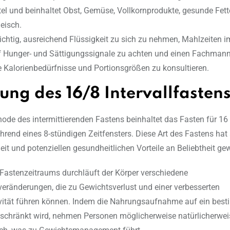
el und beinhaltet Obst, Gemüse, Vollkornprodukte, gesunde Fet
eisch.
wichtig, ausreichend Flüssigkeit zu sich zu nehmen, Mahlzeiten 
f Hunger- und Sättigungssignale zu achten und einen Fachmann
le Kalorienbedürfnisse und Portionsgrößen zu konsultieren.
ung des 16/8 Intervallfasten
ode des intermittierenden Fastens beinhaltet das Fasten für 1
rend eines 8-stündigen Zeitfensters. Diese Art des Fastens hat
heit und potenziellen gesundheitlichen Vorteile an Beliebtheit g
Fastenzeitraums durchläuft der Körper verschiedene
eränderungen, die zu Gewichtsverlust und einer verbesserten
ivität führen können. Indem die Nahrungsaufnahme auf ein bes
eschränkt wird, nehmen Personen möglicherweise natürlicherwei