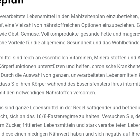
eplan
erarbeitete Lebensmittel in den Mahlzeitenplan einzubeziehen,
uf, eine Vielzahl von nährstoffreichen Optionen einzubeziehen. 
wie Obst, Gemüse, Vollkornprodukte, gesunde Fette und magere
iche Vorteile für die allgemeine Gesundheit und das Wohlbefinde
ittel sind reich an essentiellen Vitaminen, Mineralstoffen und A
Körperfunktionen unterstützen und helfen, chronische Krankheit
Durch die Auswahl von ganzen, unverarbeiteten Lebensmitteln 
, dass Sie Ihren Körper während des Essensfensters Ihres intermi
mit den notwendigen Nährstoffen versorgen.
s sind ganze Lebensmittel in der Regel sättigender und befried
acht, sich an das 16/8-Fastenregime zu halten. Versuchen Sie, d
em Zucker, frittierten Lebensmitteln und stark verarbeiteten Lebe
 diese einen niedrigen Nährwert haben und sich negativ auf Ihr