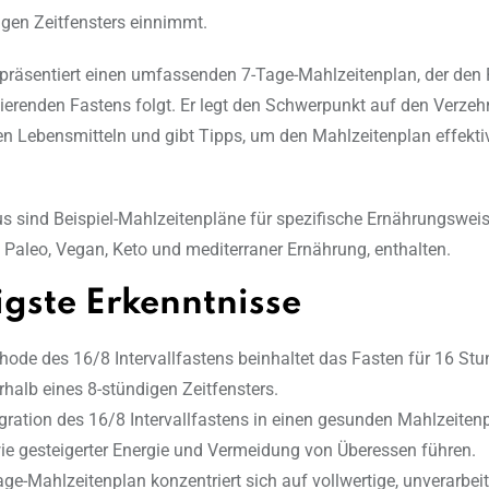
igen Zeitfensters einnimmt.
l präsentiert einen umfassenden 7-Tage-Mahlzeitenplan, der den 
tierenden Fastens folgt. Er legt den Schwerpunkt auf den Verzeh
en Lebensmitteln und gibt Tipps, um den Mahlzeitenplan effekti
s sind Beispiel-Mahlzeitenpläne für spezifische Ernährungsweis
h Paleo, Vegan, Keto und mediterraner Ernährung, enthalten.
igste Erkenntnisse
hode des 16/8 Intervallfastens beinhaltet das Fasten für 16 St
rhalb eines 8-stündigen Zeitfensters.
egration des 16/8 Intervallfastens in einen gesunden Mahlzeiten
wie gesteigerter Energie und Vermeidung von Überessen führen.
age-Mahlzeitenplan konzentriert sich auf vollwertige, unverarbei