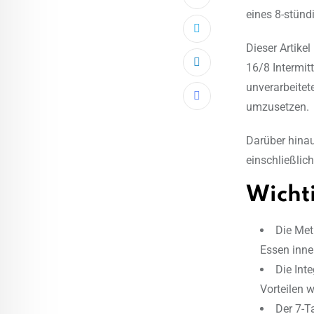
eines 8-stünd
Dieser Artike
16/8 Intermit
LinkedIn
unverarbeitet
Share
umzusetzen.
via
Darüber hinau
Email
einschließlic
Wicht
Die Met
Essen inne
Die Int
Vorteilen 
Der 7-T