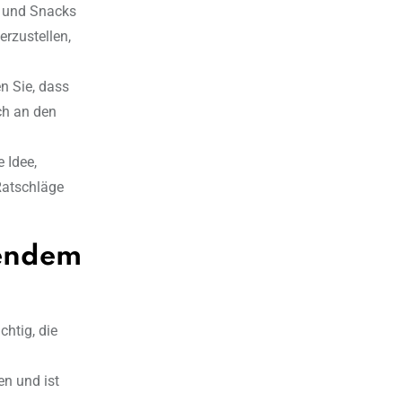
en und Snacks
rzustellen,
en Sie, dass
ch an den
e Idee,
Ratschläge
rendem
chtig, die
n und ist