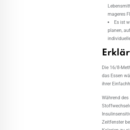
Lebensmitt
mageres Fl
Es ist 
planen, au
individuel
Erklär
Die 16/8-Meth
das Essen wäh
ihrer Einfach
Während des 
Stoffwechselv
Insulinsensit
Zeitfenster b