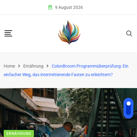
Skip
9 August 2026
to
content
Home
Ernährung
ColonBroom Programmüberprüfung: Ein
einfacher Weg, das intermittierende Fasten zu erleichtern?
ERNÄHRUNG