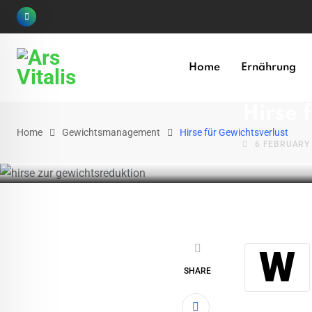
Skip
to
content
Home
Ernährung
GEWICHTSMA
Hirse 
Home
Gewichtsmanagement
Hirse für Gewichtsverlust
6 FEBRUARY
Während die Welt mit der wachsenden Besorgnis um Fettleibigkeit und ihre
SHARE