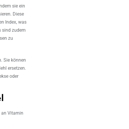
indem sie ein
ieren. Diese
hen Index, was
ts sind zudem
ssen zu
n. Sie können
ehl ersetzen.
ekse oder
l
t an Vitamin