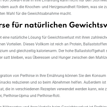
on von Jowar-Hirse in Ihre Ernährung kann nicht nur den Stoffwe
ndern auch die Knochen- und Herzgesundheit fördern, was sie zu
ten Wahl für die Gewichtsabnahme macht.
rse für natürlichen Gewichtsv
et eine natürliche Lösung für Gewichtsverlust mit ihren zahlreic
hen Vorteilen. Dieses Vollkorn ist reich an Protein, Ballaststoff
zium und gleichzeitig kalorienarm. Der hohe Ballaststoffgehalt s
er satt bleiben, was Überessen und Hunger zwischen den Mahlz
egration von Perlhirse in Ihre Ernährung können Sie den Konsum
nacks reduzieren und so beim Abnehmen helfen. Außerdem ist P
utat, die in verschiedenen Rezepten verwendet werden kann, wie 
ei, Perlhirse-Upma und Perlhirse-Roti.