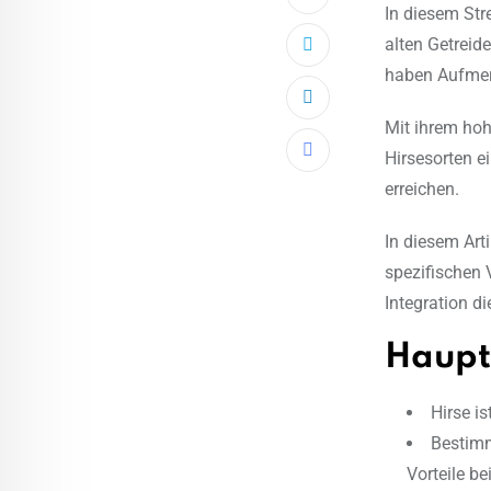
In diesem Stre
alten Getreid
haben Aufmerk
LinkedIn
Mit ihrem hoh
Hirsesorten e
Share
erreichen.
via
Email
In diesem Art
spezifischen 
Integration di
Haupt
Hirse is
Bestimm
Vorteile b