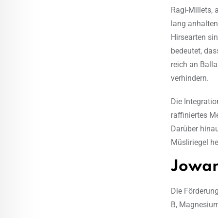
Ragi-Millets,
lang anhalten
Hirsearten si
bedeutet, das
reich an Ball
verhindern.
Die Integrati
raffiniertes 
Darüber hina
Müsliriegel he
Jowar
Die Förderung
B, Magnesium