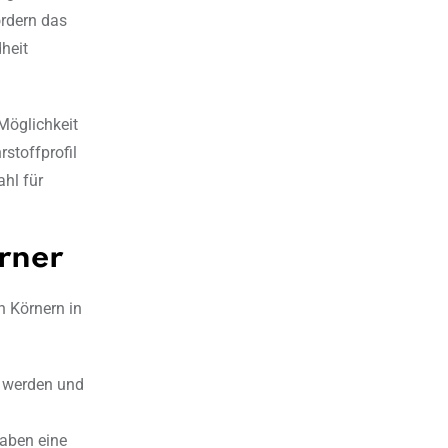
ördern das
heit
 Möglichkeit
rstoffprofil
hl für
rner
n Körnern in
t werden und
haben eine