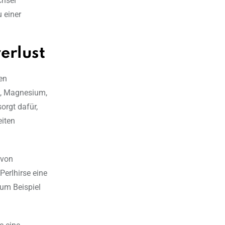
chsel
 einer
erlust
hen
en, Magnesium,
orgt dafür,
eiten
 von
erlhirse eine
zum Beispiel