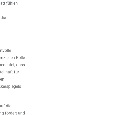
att fühlen
 die
rtvolle
enziellen Rolle
bedeutet, dass
eilhaft für
ten.
ckerspiegels
auf die
ng fördert und