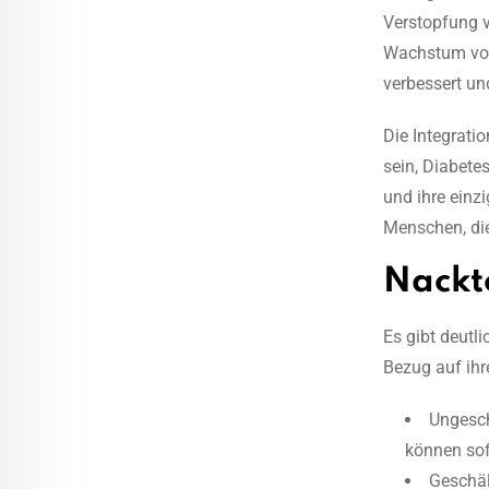
Verstopfung v
Wachstum von
verbessert un
Die Integrati
sein, Diabete
und ihre einz
Menschen, die
Nackt
Es gibt deutl
Bezug auf ihr
Ungesch
können sof
Geschäl