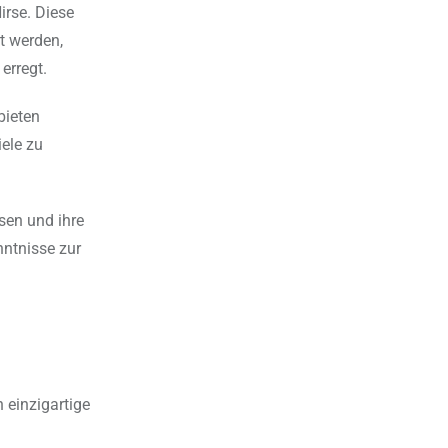
irse. Diese
t werden,
erregt.
bieten
iele zu
sen und ihre
nntnisse zur
 einzigartige