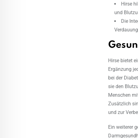
Hirse h
und Blutzu
Die Int
Verdauung 
Gesund
Hirse bietet e
Ergänzung jede
bei der Diabe
sie den Blutzu
Menschen mit 
Zusätzlich si
und zur Verbes
Ein weiterer g
Darmgesundhei