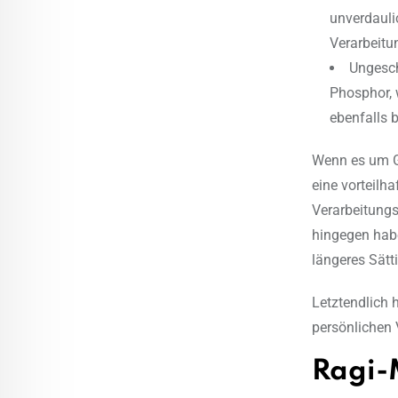
unverdauli
Verarbeitun
Ungesch
Phosphor, 
ebenfalls b
Wenn es um G
eine vorteilh
Verarbeitungs
hingegen habe
längeres Sätt
Letztendlich 
persönlichen 
Ragi-