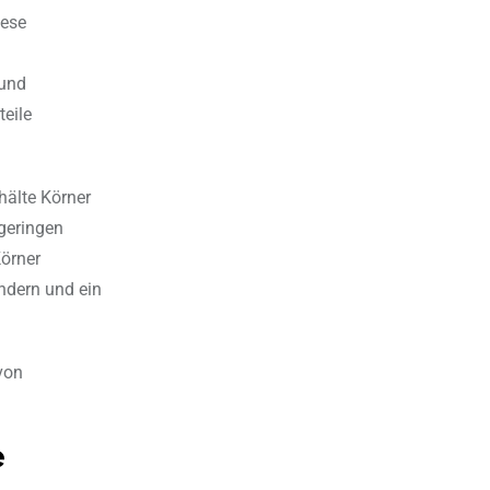
iese
 und
eile
hälte Körner
 geringen
Körner
ndern und ein
von
e