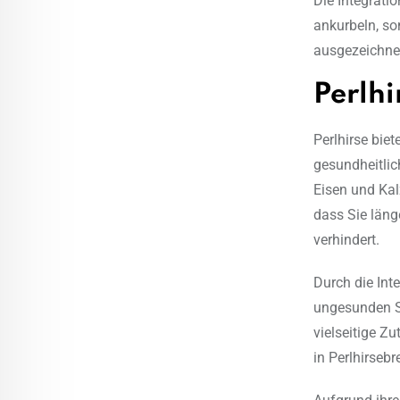
Die Integrati
ankurbeln, so
ausgezeichne
Perlhi
Perlhirse biet
gesundheitlic
Eisen und Kal
dass Sie läng
verhindert.
Durch die Int
ungesunden S
vielseitige Z
in Perlhirsebr