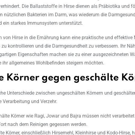
erhindert. Die Ballaststoffe in Hirse dienen als Präbiotika und f
 nützlichen Bakterien im Darm, was wiederum die Darmgesund
d ein starkes Immunsystem unterstützt.
on von Hirse in die Ernährung kann eine praktische und effektive
s zu kontrollieren und die Darmgesundheit zu verbessern. Ihr Näh
igartigen Eigenschaften machen sie zu einer ausgezeichneten Wa
 ihr allgemeines Wohlbefinden steigern möchten.
e Körner gegen geschälte Kö
iche Unterschiede zwischen ungeschälten Körnern und geschälte
e Verarbeitung und Verzehr.
älte Körner wie Ragi, Jowar und Bajra müssen nicht verarbeite
ort nach dem Reinigen gegessen werden.
te Körner, einschließlich Hirsemehl, Kleinhirse und Kodo-Hirse, 