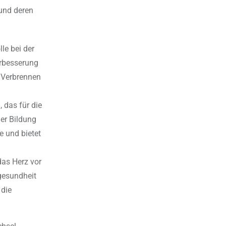
 und deren
le bei der
erbesserung
n Verbrennen
 das für die
der Bildung
e und bietet
das Herz vor
gesundheit
 die