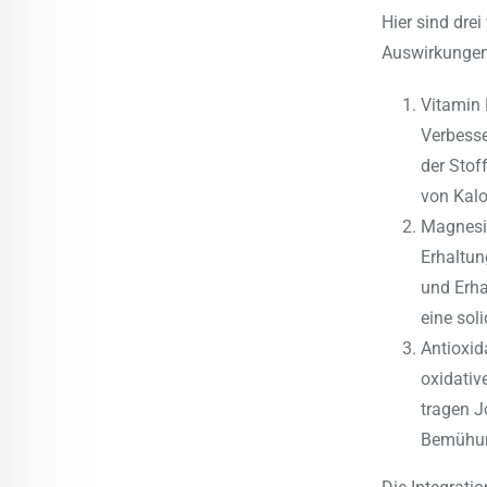
Hier sind dre
Auswirkungen
Vitamin 
Verbesse
der Stof
von Kalo
Magnesiu
Erhaltun
und Erha
eine sol
Antioxid
oxidativ
tragen J
Bemühun