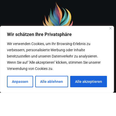
Wir schätzen Ihre Privatsphäre
Wir verwenden Cookies, um Ihr Browsing-Erlebnis zu
verbessern, personalisierte Werbung oder Inhalte
Home
Über mich – Marks Gesundheitsreise
bereitzustellen und unseren Datenverkehr zu analysieren.
Wenn Sie auf "Alle akzeptieren" klicken, stimmen Sie unserer
Kontakt
Verwendung von Cookies zu.
Anpassen
Alle ablehnen
Alle akzeptieren
© 2023 Ars Vitalis. All Rights Reserved