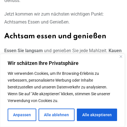
Genuss.
Jetzt kommen wir zum nächsten wichtigen Punkt:
Achtsames Essen und Genießen.
Achtsam essen und genießen
Essen Sie langsam
und genießen Sie jede Mahlzeit.
Kauen
Sie gründlich
, um Ihrem Körper zu helfen, das Essen besser
Wir schätzen Ihre Privatsphäre
zu verarbeiten. Dies gibt auch Ihrem Gehirn die Zeit, das
Wir verwenden Cookies, um Ihr Browsing-Erlebnis zu
Sättigungsgefühl zu erkennen.
verbessern, personalisierte Werbung oder Inhalte
bereitzustellen und unseren Datenverkehr zu analysieren.
Sie brauchen etwa 10-15 Minuten, bis Sie merken, dass Sie
Wenn Sie auf "Alle akzeptieren" klicken, stimmen Sie unserer
satt sind. Hören Sie auf Ihren Körper und stoppen Sie das
Verwendung von Cookies zu.
Essen, wenn Sie sich voll fühlen.
Anpassen
Alle ablehnen
Alle akzeptieren
Achten Sie darauf, keine Lebensmittel zu verschwenden.
Überlegen Sie gut, was und wie viel Sie essen möchten.