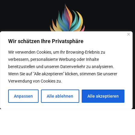
Wir schätzen Ihre Privatsphäre
Wir verwenden Cookies, um Ihr Browsing-Erlebnis zu
verbessern, personalisierte Werbung oder Inhalte
Home
Über mich – Marks Gesundheitsreise
bereitzustellen und unseren Datenverkehr zu analysieren.
Wenn Sie auf "Alle akzeptieren" klicken, stimmen Sie unserer
Kontakt
Verwendung von Cookies zu.
Anpassen
Alle ablehnen
Alle akzeptieren
© 2023 Ars Vitalis. All Rights Reserved