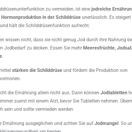
ddrüsenunterfunktion zu vermeiden, ist eine
jodreiche Ernähru
e
Hormonproduktion in der Schilddrüse
unerlässlich. Es steigert
und hält die Schilddrüsenfunktion aufrecht.
n wissen nicht, dass sie nicht genug Jod durch ihre Nahrung 
den Jodbedarf zu decken. Essen Sie mehr
Meeresfrüchte, Jodsalz
e
.
mittel
stärken die Schilddrüse
und fördern die Produktion von
hormonen.
ht die Ernährung allein nicht aus. Dann können
Jodtabletten
he
immer zuerst mit einem Arzt, bevor Sie Tabletten nehmen. Übe
h sein und sollte vermieden werden.
re Ernährung ausgeglichen und achten Sie auf
Jodmangel
. So u
lddrüsengesundheit am besten.