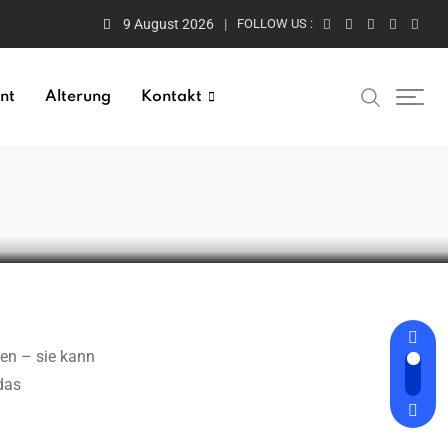
9 August 2026
FOLLOW US :
nt
Alterung
Kontakt
gen – sie kann
 das