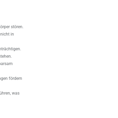
örper stören.
nicht in
nträchtigen.
stehen.
sparsam
gen fördern
ühren, was