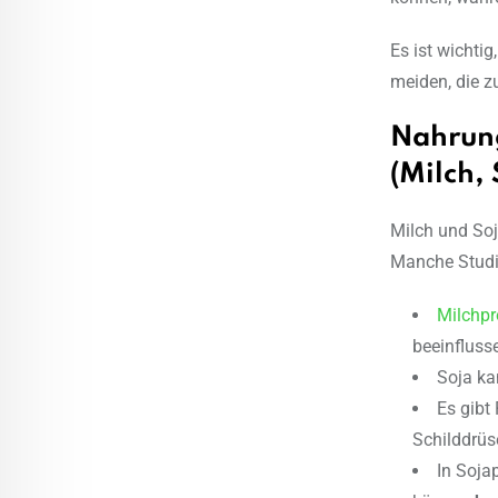
Es ist wichti
meiden, die z
Nahrung
(Milch, 
Milch und Soj
Manche Studi
Milchpr
beeinfluss
Soja ka
Es gibt 
Schilddrüse
In Soja