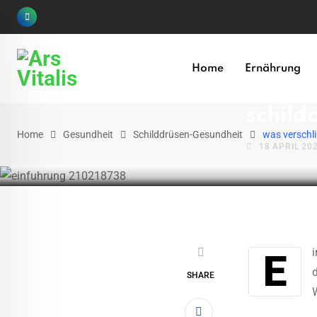
Skip
to
content
SCHILDDRÜSE
Home
Ernährung
was v
schild
Home
Gesundheit
Schilddrüsen-Gesundheit
was verschl
18 APRIL 20
E
d
SHARE