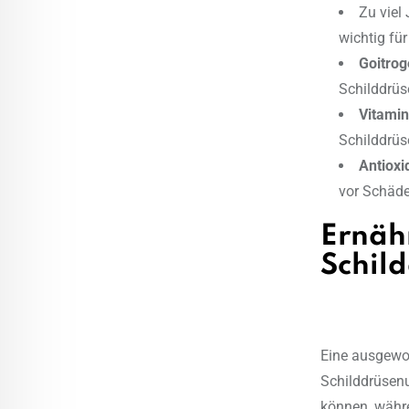
Zu viel
wichtig für
Goitro
Schilddrüs
Vitami
Schilddrüs
Antioxi
vor Schäde
Ernäh
Schil
Eine ausgewog
Schilddrüsen
können, währe