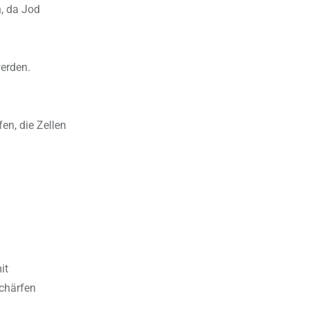
n, da Jod
werden.
en, die Zellen
it
chärfen