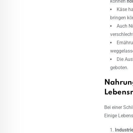
können
ho
Käse ha
bringen kö
Auch Nü
verschlech
Ernähru
weggelasse
Die Aus
geboten.
Nahrung
Lebensm
Bei einer Sch
Einige Leben
Industri