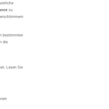
ierliche
ance
zu
verschlimmern
 an bestimmten
n die
en. Lesen Sie
nnen