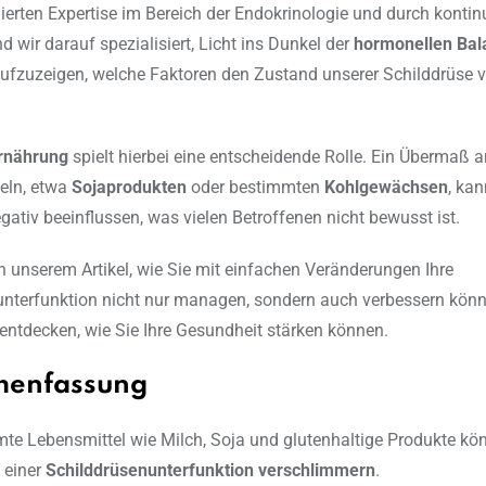
dierten Expertise im Bereich der Endokrinologie und durch kontinu
d wir darauf spezialisiert, Licht ins Dunkel der
hormonellen Bal
ufzuzeigen, welche Faktoren den Zustand unserer Schilddrüse 
Ernährung
spielt hierbei eine entscheidende Rolle. Ein Übermaß
eln, etwa
Sojaprodukten
oder bestimmten
Kohlgewächsen
, kan
tiv beeinflussen, was vielen Betroffenen nicht bewusst ist.
in unserem Artikel, wie Sie mit einfachen Veränderungen Ihre
nterfunktion nicht nur managen, sondern auch verbessern könn
 entdecken, wie Sie Ihre Gesundheit stärken können.
enfassung
te Lebensmittel wie Milch, Soja und glutenhaltige Produkte kö
einer
Schilddrüsenunterfunktion verschlimmern
.