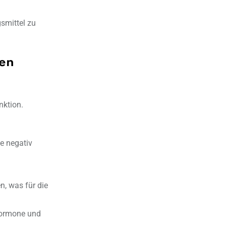
smittel zu
ken
nktion.
e negativ
n, was für die
 Hormone und