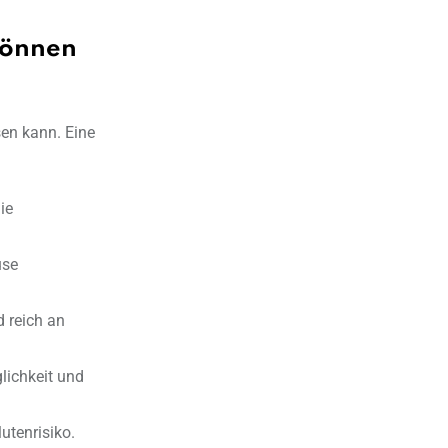
können
sen kann. Eine
ie
üse
 reich an
lichkeit und
utenrisiko.