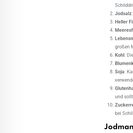
Schildd
Jodsalz
Heller F
Meeresf
Lebensm
großen 
Kohl
: Di
Blumenk
Soja
: K
verwend
Glutenha
und soll
Zuckerr
bei Schi
Jodman