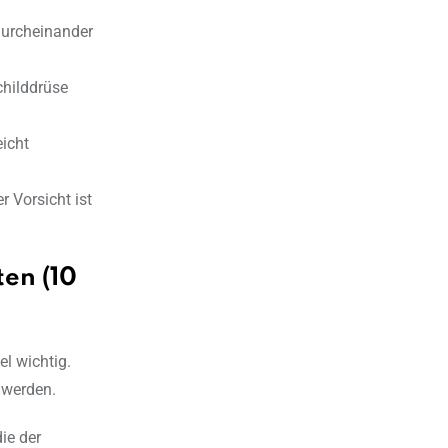
durcheinander
hilddrüse
eicht
r Vorsicht ist
en (10
el wichtig.
 werden.
die der