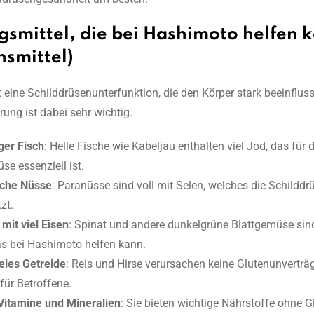
smittel, die bei Hashimoto helfen 
nsmittel)
 eine Schilddrüsenunterfunktion, die den Körper stark beeinflus
rung ist dabei sehr wichtig.
ger Fisch
: Helle Fische wie Kabeljau enthalten viel Jod, das für d
se essenziell ist.
iche Nüsse
: Paranüsse sind voll mit Selen, welches die Schilddr
zt.
it viel Eisen
: Spinat und andere dunkelgrüne Blattgemüse sind
as bei Hashimoto helfen kann.
eies Getreide
: Reis und Hirse verursachen keine Glutenunverträg
 für Betroffene.
 Vitamine und Mineralien
: Sie bieten wichtige Nährstoffe ohne Gl