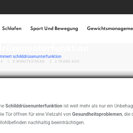
N-GESUNDHEIT
UNCATEGORIZED
Schlafen
Sport Und Bewegung
Gewichtsmanageme
erschlimmert
drüsenunterfunktion
immert schilddrüsenunterfunktion
24
8 MINUTES READ
2 YEARS AGO
ine
Schilddrüsenunterfunktion
ist weit mehr als nur ein Unbeha
ie Tür öffnen für eine Vielzahl von
Gesundheitsproblemen
, die
Wohlbefinden nachhaltig beeinträchtigen.