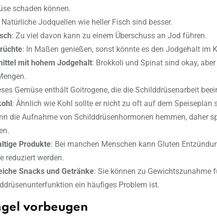
rüse schaden können.
: Natürliche Jodquellen wie heller Fisch sind besser.
isch
: Zu viel davon kann zu einem Überschuss an Jod führen.
rüchte
: In Maßen genießen, sonst könnte es den Jodgehalt im K
ittel mit hohem Jodgehalt
: Brokkoli und Spinat sind okay, aber 
Mengen.
eses Gemüse enthält Goitrogene, die die Schilddrüsenarbeit beei
ohl
: Ähnlich wie Kohl sollte er nicht zu oft auf dem Speiseplan 
ann die Aufnahme von Schilddrüsenhormonen hemmen, daher 
en.
ltige Produkte
: Bei manchen Menschen kann Gluten Entzündun
te reduziert werden.
eiche Snacks und Getränke
: Sie können zu Gewichtszunahme f
lddrüsenunterfunktion ein häufiges Problem ist.
gel vorbeugen