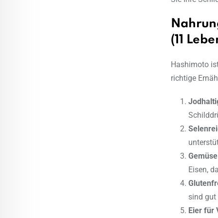
Nahrung
(11 Lebe
Hashimoto ist
richtige Ernäh
Jodhalti
Schilddrü
Selenre
unterstüt
Gemüse m
Eisen, d
Glutenfr
sind gut
Eier für