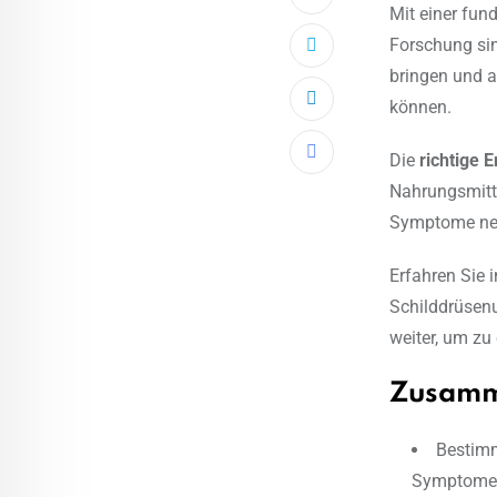
Mit einer fun
Forschung sin
bringen und a
können.
LinkedIn
Die
richtige 
Share
Nahrungsmitt
via
Symptome nega
Email
Erfahren Sie 
Schilddrüsenu
weiter, um zu
Zusamm
Bestimm
Symptome 