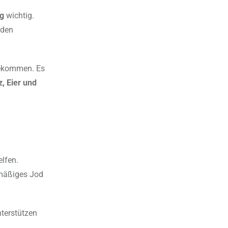
ng
wichtig.
 den
bekommen. Es
, Eier und
lfen.
rmäßiges Jod
nterstützen